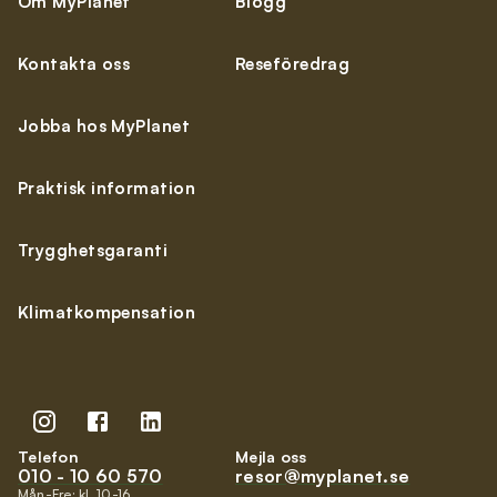
Om MyPlanet
Blogg
Kontakta oss
Reseföredrag
Jobba hos MyPlanet
Praktisk information
Trygghetsgaranti
Klimatkompensation
Telefon
Mejla oss
010 - 10 60 570
resor@myplanet.se
Mån-Fre: kl. 10-16