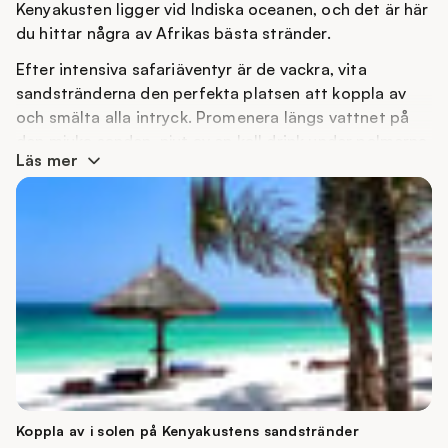
Kenyakusten ligger vid Indiska oceanen, och det är här
du hittar några av Afrikas bästa stränder.
Efter intensiva safariäventyr är de vackra, vita
sandstränderna den perfekta platsen att koppla av
och smälta alla intryck. Promenera längs vattnet på
den mjuka sanden, njut av en kall drink under palmerna
Läs mer
och lyssna till vågornas brus.
Hos MyPlanet samarbetar vi med vackra resorter vid
Indiska oceanen, bland annat vid Kenyas berömda och
prisbelönta strand Diani Beach samt på den privata ön
Chale Island, som omges av mangroveskog och vackra
korallrev.
Du kan också välja att kombinera din resa till Kenya
med en badsemester på exotiska Zanzibar, där ett
äkta öparadis väntar med vykortsvackra tropiska
stränder.
Koppla av i solen på Kenyakustens sandstränder