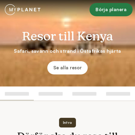
Börja planera
Resor till Kenya
Safari, savann och strand i Östafrikas hjärta
Se alla resor
Intro