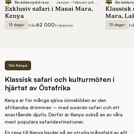
62 000:-
13 dagar
13 dagar
från
/person
fr
Om Kenya
Klassisk safari och kulturmöten i
hjärtat av Östafrika
Kenya är för många själva sinnebilden av den
afrikanska drömmen – med suverän safari och ett
enastående djurliv. Därför är Kenya också en av våra
mest populära safaridestinationer.
En resa till Kenya bjuder på en otrolig mångfald av allt