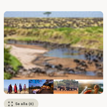
Se alla
(
6
)