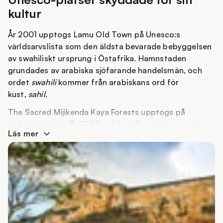
kultur
År 2001 upptogs Lamu Old Town på Unesco:s
världsarvslista som den äldsta bevarade bebyggelsen
av swahiliskt ursprung i Östafrika. Hamnstaden
grundades av arabiska sjöfarande handelsmän, och
ordet
swahili
kommer från arabiskans ord för
kust,
sahil
.
The Sacred Mijikenda Kaya Forests upptogs på
världsarvslistan år 2008 och består av tio separata
Läs mer
skogsområden som sträcker sig över cirka 200
kilometer längs kusten. Områdena rymmer lämningar
av befästa bosättningar, så kallade
kaya
, där olika
grupper av Mijikendafolket levde – var och en med
sitt eget språk och sin egen kultur.
Fort Jesus upptogs på världsarvslistan år 2011.
Fästningen ligger på ön Mombasa och räknas som ett