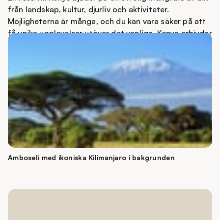
från landskap, kultur, djurliv och aktiviteter.
Möjligheterna är många, och du kan vara säker på att
få unika upplevelser utöver det vanliga. Kenya erbjuder
med sina kontraster allt från vidsträckta savanner och
snöklädda berg till palmkantade sandstränder och
Unesco-skyddade kulturpärlor.
Kenya är på alla sätt magiskt, och vi rekommenderar
att kombinera flera områden för att få en helhetsbild
av landet.
Amboseli med ikoniska Kilimanjaro i bakgrunden