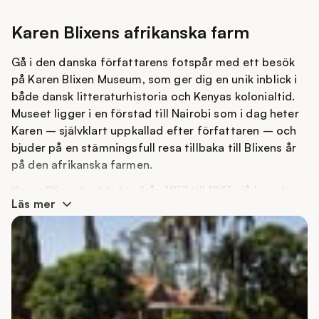
Du får självklart inte heller missa en utflykt från
Nairobi till Karen Blixens hem och afrikanska farm.
Karen Blixens afrikanska farm
Gå i den danska författarens fotspår med ett besök
på Karen Blixen Museum, som ger dig en unik inblick i
både dansk litteraturhistoria och Kenyas kolonialtid.
Museet ligger i en förstad till Nairobi som i dag heter
Karen – självklart uppkallad efter författaren – och
bjuder på en stämningsfull resa tillbaka till Blixens år
på den afrikanska farmen.
Karen Blixen bodde här från 1917 till 1931, då hon drev
Läs mer
en kaffefarm på totalt 6 000 hektar, varav 600 var
avsedda för kaffeproduktion. Under en stor del av
tiden bodde hon tillsammans med Denys Finch
Hatton, den brittiske adelsmannen och storviltjägaren
som blev en central figur i hennes liv. Tiden i Kenya
präglades av både äventyr och stor kärlek, men också
mycket motgång, och mycket av hennes senare