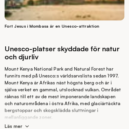
av de bäst bevarade exemplen på portugisisk
fästningsarkitektur från 1500-talet.
Thimlich Ohinga Archaeological Site är ett
arkeologiskt område i Lake Victoria-regionen med
Fort Jesus i Mombasa är en Unesco-attraktion
anor från 1500-talet. Platsen är ett ovanligt
välbevarat exempel på denna typ av byggnation och
upptogs därför på världsarvslistan år 2018. Den
Unesco-platser skyddade för natur
användes både för att skydda befolkningen och deras
och djurliv
boskap, men också för att definiera sociala grupper
och relationer kopplade till släktbaserade system.
Mount Kenya National Park and Natural Forest har
funnits med på Unesco:s världsarvslista sedan 1997.
Mount Kenya är Afrikas näst högsta berg och är i
själva verket en gammal, utslocknad vulkan. Området
räknas till ett av de mest imponerande landskapen
och naturområdena i östra Afrika, med glaciärtäckta
bergstoppar och skogsklädda sluttningar i
mellanliggande zoner.
Läs mer
År 1997 upptogs även Lake Turkana National Parks på