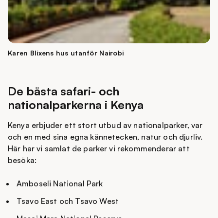
författarskap inspirerades av upplevelserna i Afrika.
Efter den internationella succén med filmen
Out of
Africa
gjordes huset 1986 om till museum. I dag kan du
utforska rummen, se originalinredning samt rekvisita
Karen Blixens hus utanför Nairobi
från filmen och få en autentisk inblick i livet på
farmen. Den vackra trädgården ramar in huset med
utsikt mot de böljande Ngong Hills i bakgrunden.
De bästa safari- och
nationalparkerna i Kenya
Kenya erbjuder ett stort utbud av nationalparker, var
och en med sina egna kännetecken, natur och djurliv.
Här har vi samlat de parker vi rekommenderar att
besöka:
Amboseli National Park
Tsavo East och Tsavo West