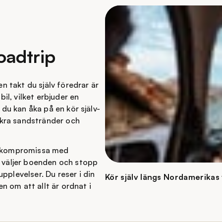
oadtrip
en takt du själv föredrar är
bil, vilket erbjuder en
 du kan åka på en kör själv-
ackra sandstränder och
tt kompromissa med
h väljer boenden och stopp
pplevelser. Du reser i din
Kör själv längs Nordamerikas
 om att allt är ordnat i