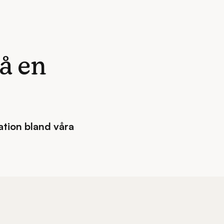
å en
ration bland våra