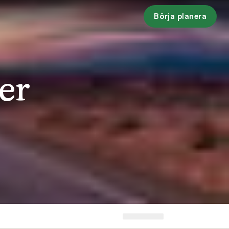
Börja planera
er