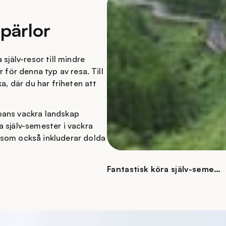
pärlor
själv-resor till mindre
 för denna typ av resa. Till
a, där du har friheten att
pans vackra landskap
 själv-semester i vackra
 som också inkluderar dolda
Fantastisk köra själv-semes
ter på Shikoku, Japan