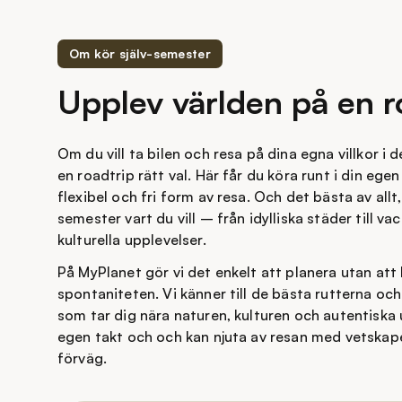
Om kör själv-semester
Upplev världen på en r
Om du vill ta bilen och resa på dina egna villkor i d
en roadtrip rätt val. Här får du köra runt i din egen 
flexibel och fri form av resa. Och det bästa av allt,
semester vart du vill – från idylliska städer till v
kulturella upplevelser.
På MyPlanet gör vi det enkelt att planera utan a
spontaniteten. Vi känner till de bästa rutterna oc
som tar dig nära naturen, kulturen och autentiska u
egen takt och och kan njuta av resan med vetskapen
förväg.