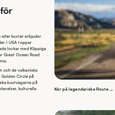
för
ller kuster erbjuder
er. I USA toppar
ada lockar med Klippiga
n är Great Ocean Road
rna.
 och de vulkaniska
 Golden Circle på
iska kustvägarna på
levelser, kulturella
Kör på legendariska Route 6
i USA