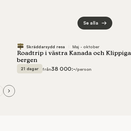
Se alla
38 000:-
21 dagar
från
/person