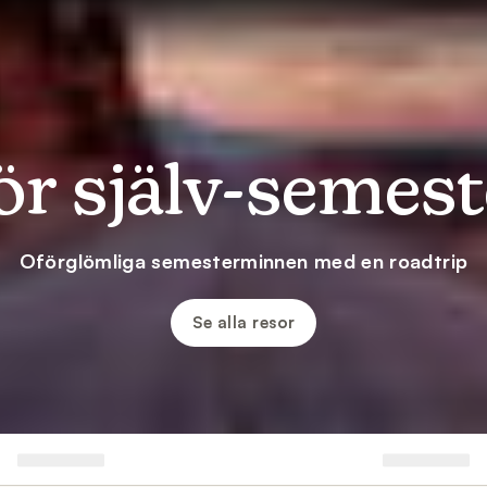
ör själv-semest
Oförglömliga semesterminnen med en roadtrip
Se alla resor