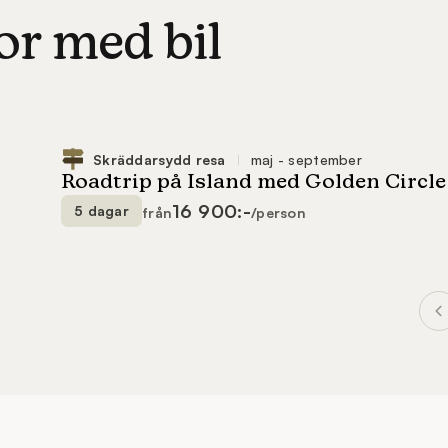
or med bil
16 900:-
5 dagar
från
/person