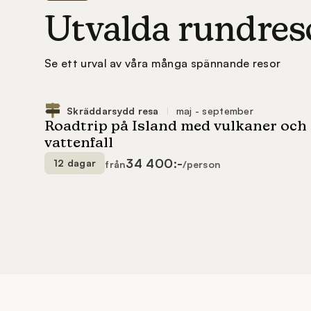
Utvalda rundres
Se ett urval av våra många spännande resor
34 400:-
12 dagar
från
/person