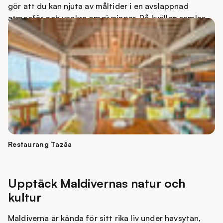
gör att du kan njuta av måltider i en avslappnad
atmosfär och vackra omgivningar. På kvällen samlas
gästerna ofta till middag i solnedgångens gyllene ljus,
där stämningen är både elegant och informell.
Gastronomin är en viktig del av upplevelsen på
resorten och låter dig upptäcka smaker från hela
världen medan du är omgiven av Maldivernas tropiska
natur.
Restaurang Tazäa
Upptäck Maldivernas natur och
kultur
Maldiverna är kända för sitt rika liv under havsytan,