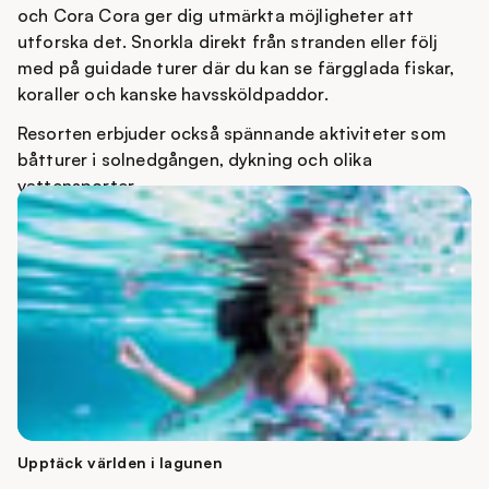
och Cora Cora ger dig utmärkta möjligheter att
utforska det. Snorkla direkt från stranden eller följ
med på guidade turer där du kan se färgglada fiskar,
koraller och kanske havssköldpaddor.
Resorten erbjuder också spännande aktiviteter som
båtturer i solnedgången, dykning och olika
vattensporter.
En särskild detalj på Cora Cora är öns eget museum,
där du kan lära dig mer om Maldivernas historia, kultur
och maritima arv. Det tillför en extra dimension till
vistelsen och skapar en djupare koppling till
destinationen.
Upptäck världen i lagunen