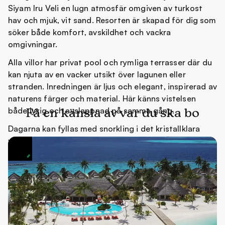
Siyam Iru Veli en lugn atmosfär omgiven av turkost
hav och mjuk, vit sand. Resorten är skapad för dig som
söker både komfort, avskildhet och vackra
omgivningar.
Alla villor har privat pool och rymliga terrasser där du
kan njuta av en vacker utsikt över lagunen eller
stranden. Inredningen är ljus och elegant, inspirerad av
naturens färger och material. Här känns vistelsen
både lyxig och avslappnad på samma gång.
Få en känsla av var du ska bo
Dagarna kan fyllas med snorkling i det kristallklara
vattnet, avkoppling på stranden eller stillsamma
morgnar med en kaffe på terrassen medan solen går
upp över havet.