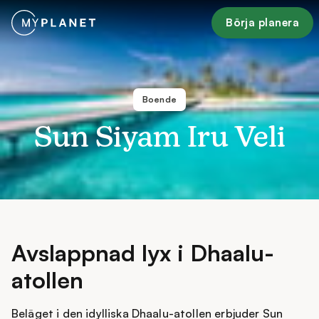
Börja planera
Boende
Sun Siyam Iru Veli
Avslappnad lyx i Dhaalu-
atollen
Beläget i den idylliska Dhaalu-atollen erbjuder Sun