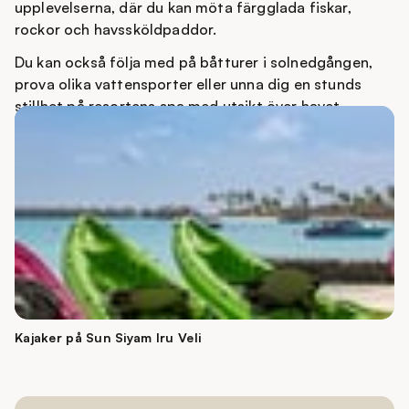
upplevelserna, där du kan möta färgglada fiskar,
rockor och havssköldpaddor.
Du kan också följa med på båtturer i solnedgången,
prova olika vattensporter eller unna dig en stunds
stillhet på resortens spa med utsikt över havet.
Oavsett om du söker aktivitet eller lugn hittar du
enkelt din egen rytm här.
Kajaker på Sun Siyam Iru Veli