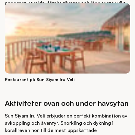
noggrant utvalda, färska råvaror och lägger stor vikt
vid både smak och presentation.
Det ger en varierad och upplevelserik matupplevelse
där varje måltid blir något att minnas.
Restaurant på Sun Siyam Iru Veli
Aktiviteter ovan och under havsytan
Sun Siyam Iru Veli erbjuder en perfekt kombination av
avkoppling och äventyr. Snorkling och dykning i
korallreven hör till de mest uppskattade