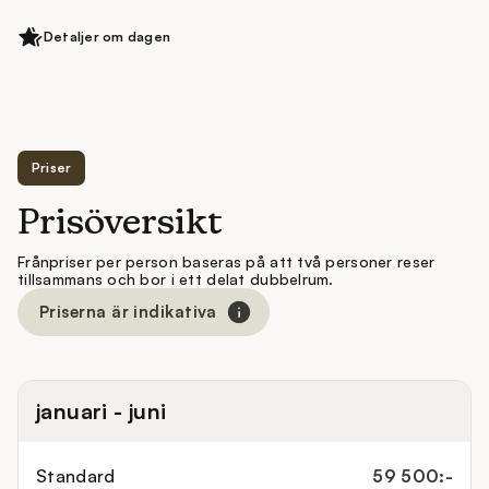
havet eller stadens livliga silhuett. Efter
Detaljer om dagen
incheckningen finns det tid att koppla av efter den
långa resan och kanske ta en kort promenad i
omgivningen.
Priser
Prisöversikt
Frånpriser per person baseras på att två personer reser
tillsammans och bor i ett delat dubbelrum.
Priserna är indikativa
januari - juni
Standard
59 500:-