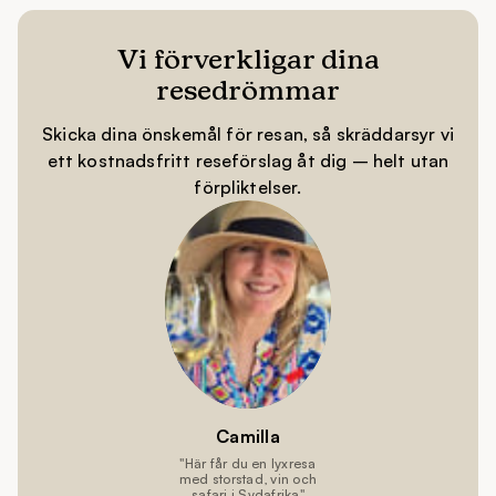
vinregionerna runt Stellenbosch och Franschhoek.
Omgiven av böljande vingårdar och majestätiska berg
Vi förverkligar dina
bjuder dagarna på vinprovningar, prisbelönta
resedrömmar
restauranger och avslappnad lyx i natursköna
omgivningar.
Skicka dina önskemål för resan, så skräddarsyr vi
ett kostnadsfritt reseförslag åt dig – helt utan
förpliktelser.