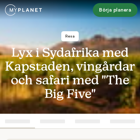
Börja planera
Resa
Lyx i Sydafrika med
Kapstaden, vingårdar
och safari med "The
Big Five"