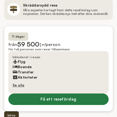
Skräddarsydd resa
Våra experter har tagit fram detta reseförslag som
inspiration. Det kan skräddarsys helt efter dina önskemål.
11 dagar
59 500:-
från
/person
för två personer som reser tillsammans
Inkluderat i resan
Flyg
Boende
Transfer
Aktiviteter
Se alla
Få ett reseförslag
Intro