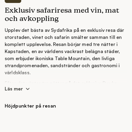
Exklusiv safariresa med vin, mat
och avkoppling
Upplev det bästa av Sydafrika på en exklusiv resa där
storstaden, vinet och safarin smälter samman till en
komplett upplevelse. Resan börjar med tre nätter i
Kapstaden, en av världens vackrast belägna städer,
som erbjuder ikoniska Table Mountain, den livliga
strandpromenaden, sandstränder och gastronomi i
världsklass.
Efter det väntar tre nätter på det exklusiva Dwyka
Läs mer
Tented Lodge i Sanbona Wildlife Reserve. Här
kombineras lyxiga tältsviter med magnifik natur och
oförglömliga safariupplevelser. Åk på safari i jakten på
Höjdpunkter på resan
"The Big Five" och njut av tystnaden, stjärnhimlen och
atmosfären mitt i den sydafrikanska naturen.
Resan avslutas med tre nätter i de charmiga