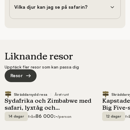
Vilka djur kan jag se på safarin?
Liknande resor
Upptäck fler resor som kan passa dig
Resor
86 000:-
14 dagar
12 dagar
från
/person
fr