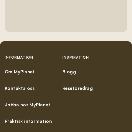
Integritetspolicy
.
*
Anmäl till nyhetsbrev
INFORMATION
INSPIRATION
Om MyPlanet
Blogg
Kontakta oss
Reseföredrag
Jobba hos MyPlanet
Praktisk information