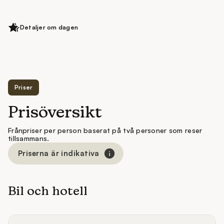
avslappnad atmosfär. Gatorna är fyllda med
restauranger, bryggerier och små butiker, och i
Detaljer om dagen
områden som LoDo och RiNo – Lower Downtown och
River North Art District – hittar du konst, musik och
spännande kaféer.
Priser
Prisöversikt
Frånpriser per person baserat på två personer som reser
tillsammans.
Priserna är indikativa
Bil och hotell