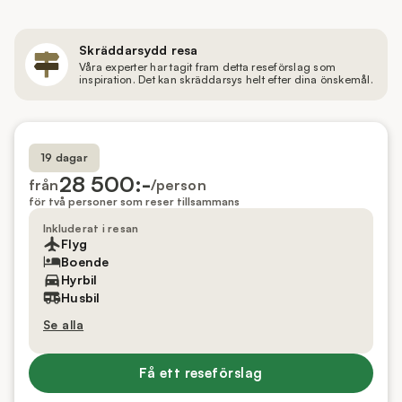
Skräddarsydd resa
Våra experter har tagit fram detta reseförslag som
inspiration. Det kan skräddarsys helt efter dina önskemål.
19 dagar
28 500:-
från
/person
för två personer som reser tillsammans
Inkluderat i resan
Flyg
Boende
Hyrbil
Husbil
Se alla
Få ett reseförslag