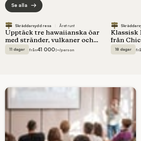
Se alla
41 000:-
11 dagar
18 dagar
från
/person
fr