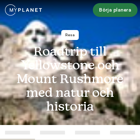
Börja planera
Resa
Roadtrip till
Yellowstone och
Mount Rushmore
med natur och
historia