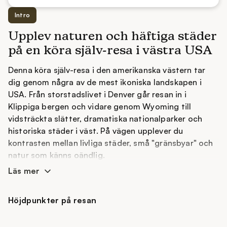
Intro
Upplev naturen och häftiga städer
på en köra själv-resa i västra USA
Denna köra själv-resa i den amerikanska västern tar
dig genom några av de mest ikoniska landskapen i
USA. Från storstadslivet i Denver går resan in i
Klippiga bergen och vidare genom Wyoming till
vidsträckta slätter, dramatiska nationalparker och
historiska städer i väst. På vägen upplever du
kontrasten mellan livliga städer, små "gränsbyar" och
natur som känns oändlig.
Läs mer
Resan ger dig gott om tid att fördjupa dig i platserna.
Du kommer att rida genom bergspass, längs floder
och genom öppna landskap där bison, älgar och rådjur
Höjdpunkter på resan
strövar fritt. I Jackson Hole kan du känna vilda
västerns stämning, medan Yellowstone erbjuder