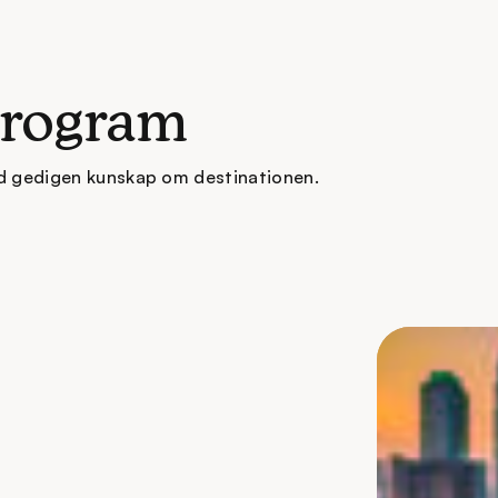
program
d gedigen kunskap om destinationen.
tter kurs mot Malaysias livliga
 slappna av och låta resestämningen
två möts du av en lokal representant
itt i staden.