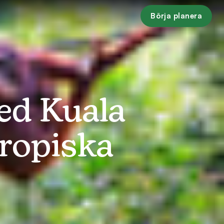
Börja planera
ed Kuala
ropiska