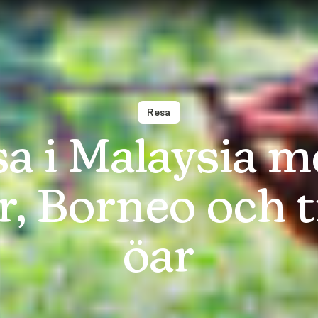
Resa
a i Malaysia m
, Borneo och t
öar