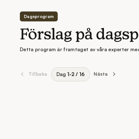
Dagsprogram
Förslag på dags
Detta program är framtaget av våra experter me
Dag
1-2
/
16
Tillbaka
Nästa
Resan börjar med avfärd från Sverige, där du sä
huvudstad. Ombord på planet finns det tid att
sjunka in. Vid ankomsten till Kuala Lumpur dag 
som ordnar en bekväm transfer till ditt hotell m