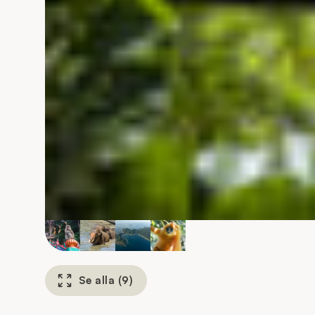
Se alla
(
9
)