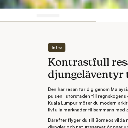
Intro
Kontrastfull res
djungeläventyr t
Den här resan tar dig genom Malaysi
pulsen i storstaden till regnskogens 
Kuala Lumpur möter du modern arki
livfulla marknader tillsammans med 
Därefter flyger du till Borneos vilda
djungler och naturreservat öppnar 