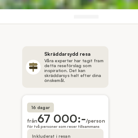
Skräddarsydd resa
Våra experter har tagit fram
detta reseförslag som
inspiration. Det kan
skräddarsys helt efter dina
önskemål.
16 dagar
67 000:-
från
/person
för två personer som reser tillsammans
Inkluderat i resan