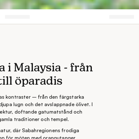
a i Malaysia - från
ill öparadis
as kontraster – från den färgstarka
djupa lugn och det avslappnade ölivet. I
tektur, doftande gatumatstånd och
gamla traditioner och tempel.
 natur, där Sabahregionens frodiga
upp för möten med orangutanger,