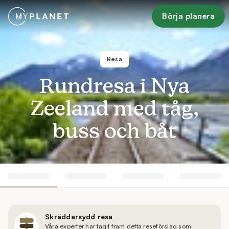
Börja planera
Resa
Rundresa i Nya
Zeeland med tåg,
buss och båt
Skräddarsydd resa
Våra experter har tagit fram detta reseförslag som