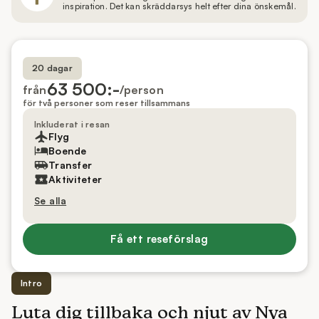
inspiration. Det kan skräddarsys helt efter dina önskemål.
20 dagar
63 500:-
från
/person
för två personer som reser tillsammans
Inkluderat i resan
Flyg
Boende
Transfer
Aktiviteter
Se alla
Få ett reseförslag
Intro
Luta dig tillbaka och njut av Nya