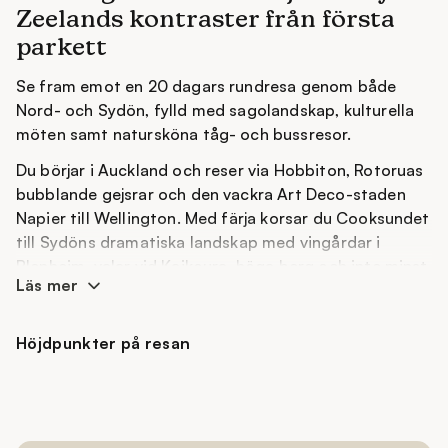
Zeelands kontraster från första
parkett
Se fram emot en 20 dagars rundresa genom både
Nord- och Sydön, fylld med sagolandskap, kulturella
möten samt natursköna tåg- och bussresor.
Du börjar i Auckland och reser via Hobbiton, Rotoruas
bubblande gejsrar och den vackra Art Deco-staden
Napier till Wellington. Med färja korsar du Cooksundet
till Sydöns dramatiska landskap med vingårdar i
Blenheim, valar vid Kaikoura, höga berg och inte minst
Läs mer
fjordar och vattenfall i Milford Sound.
Längs vägen bor du centralt och bekvämt, bland
Höjdpunkter på resan
annat med en natt på det unika Wilderness Lodge, där
natur och fårhundskultur möts. Resan är idealisk för
dig som vill uppleva mycket under en noggrant
planerad resa.