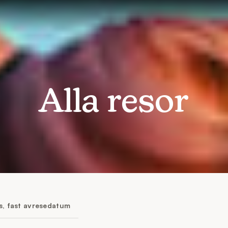
Alla resor
is, fast avresedatum