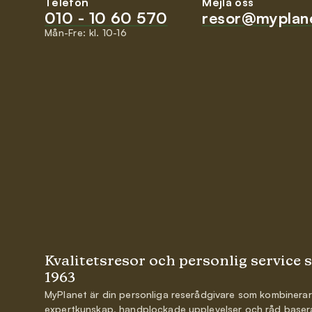
Telefon
Mejla oss
010 - 10 60 570
resor@myplane
Mån-Fre: kl. 10-16
Kvalitetsresor och personlig service 
1963
MyPlanet är din personliga reserådgivare som kombinerar
expertkunskap, handplockade upplevelser och råd base