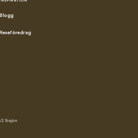
INSPIRATION
Blogg
Reseföredrag
32 Sisjön