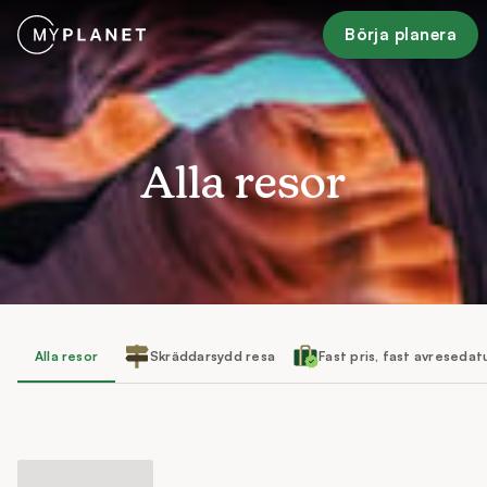
Börja planera
Alla resor
Alla resor
Skräddarsydd resa
Fast pris, fast avreseda