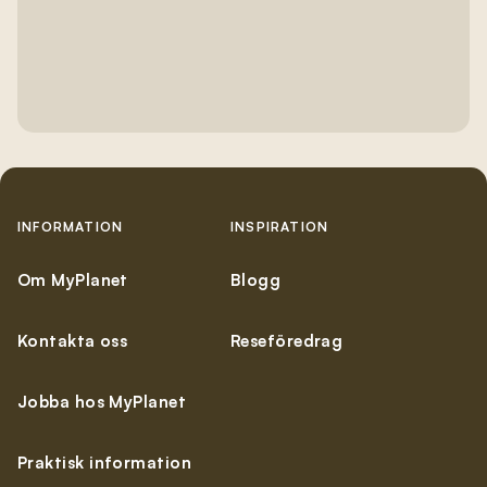
Integritetspolicy
.
*
Anmäl till nyhetsbrev
INFORMATION
INSPIRATION
Om MyPlanet
Blogg
Kontakta oss
Reseföredrag
Jobba hos MyPlanet
Praktisk information