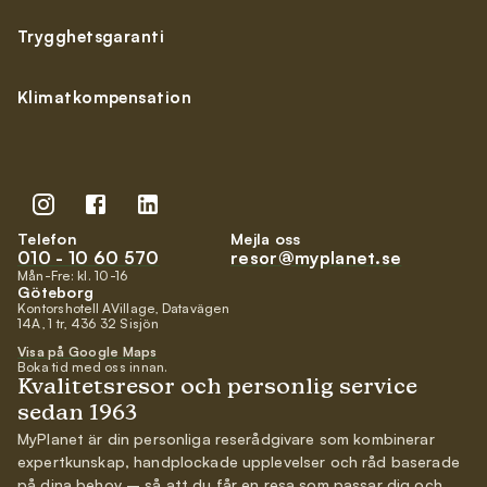
Trygghetsgaranti
Klimatkompensation
Telefon
Mejla oss
010 - 10 60 570
resor@myplanet.se
Mån-Fre: kl. 10-16
Göteborg
Kontorshotell AVillage, Datavägen
14A, 1 tr, 436 32 Sisjön
Visa på Google Maps
Boka tid med oss innan.
Kvalitetsresor och personlig service
sedan 1963
MyPlanet är din personliga reserådgivare som kombinerar
expertkunskap, handplockade upplevelser och råd baserade
på dina behov – så att du får en resa som passar dig och