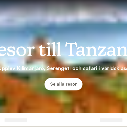
esor till Tanzan
Upplev Kilimanjaro, Serengeti och safari i världsklas
Se alla resor