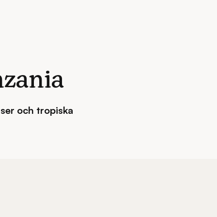
nzania
lser och tropiska