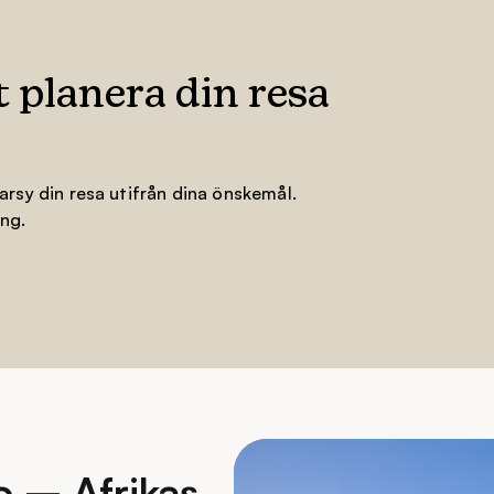
dsarvslista
tt planera din resa
vslista
arsy din resa utifrån dina önskemål.
ng.
o – Afrikas