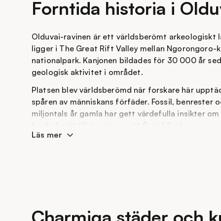
Forntida historia i Old
vanliga är en vandring på Kilimanjaro ett perfekt 
safariresa i Tanzania.
Olduvai-ravinen är ett världsberömt arkeologiskt
ligger i The Great Rift Valley mellan Ngorongoro-
nationalpark. Kanjonen bildades för 30 000 år sed
geologisk aktivitet i området.
Platsen blev världsberömd när forskare här upptäc
spåren av människans förfäder. Fossil, benrester 
miljontals år gamla har gett värdefulla insikter o
har bidragit till teorin om att Östafrika kan vara
Läs mer
Ravinen är cirka 50 km lång och 90 meter djup, och
som skär genom flera jordlager, där det äldsta upp
miljoner år gammalt. Inte långt från Olduvai-ravine
arkeologisk plats med många fossil.
Charmiga städer och ku