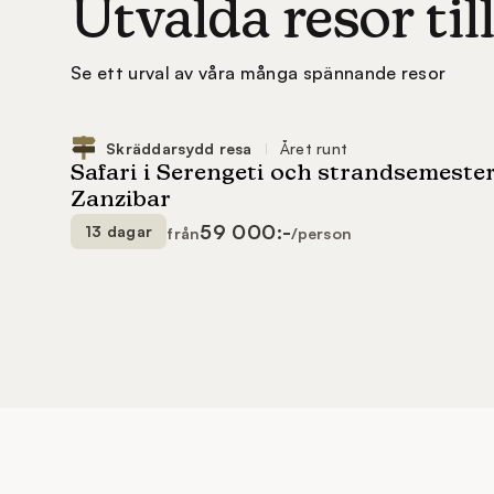
Utvalda resor til
Se ett urval av våra många spännande resor
59 000:-
13 dagar
från
/person