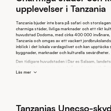
upplevelser i Tanzania
Tanzania bjuder inte bara på safari och storslagen
charmiga städer, livliga marknader och ett rikt kul
huvudstad Dodoma, med cirka 400 000 invånare, li
Tanzania och omges av ett vackert jordbrukslands
inblick i det lokala vardagslivet och kan upptäcka 
byggnader, marknader och kulturella sevärdheter.
Den tidigare huvudstaden i Dar es Salaam, landets
ekonomiska centrum, är också värd ett besök. Den 
Läs mer
erbjuder gott om kultur, promenader vid hamnen och
På Zanzibar hittar du Zanzibar City och den histo
Town, som finns med på Unescos världsarvslista. 
genom smala gränder, besöka färgstarka marknad
vackert utsmyckade träportarna som gjort områd
Tanzanias Unecso-sky
är också födelseplatsen för Queen-sångaren Freddi