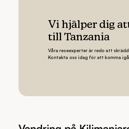
Ngorongoro naturreservat finns på Unesco:svärl
Sjön Manyara
Vi hjälper dig a
Nyerere nationalpark finns på Unesco:s världsar
till Tanzania
Tarangire nationalpark
Ruaha nationalpark
Våra reseexperter är redo att skrädd
Kontakta oss idag för att komma igå
Vandring på Kilimanjar