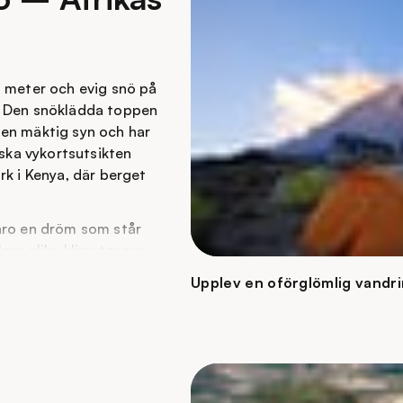
5 meter och evig snö på
. Den snöklädda toppen
 en mäktig syn och har
iska vykortsutsikten
rk i Kenya, där berget
jaro en dröm som står
era olika klimatzoner,
nnan du når toppen Uhuru
Upplev en oförglömlig vandri
skilt när du står högst
några dagar, och du
strängningen sker i
ventyr utöver det