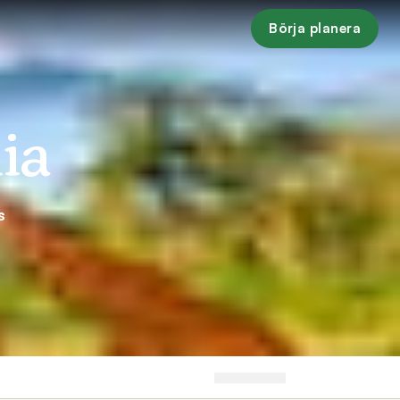
Börja planera
ia
s