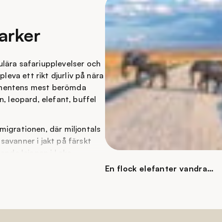
arker
lära safariupplevelser och
leva ett rikt djurliv på nära
ntinentens mest berömda
, leopard, elefant, buffel
migrationen, där miljontals
avanner i jakt på färskt
rande lejonen i Lake
shörningen i
En flock elefanter vandrar
ll Tanzania genom att
genom Tanzanias natur
har att erbjuda:
arvslista