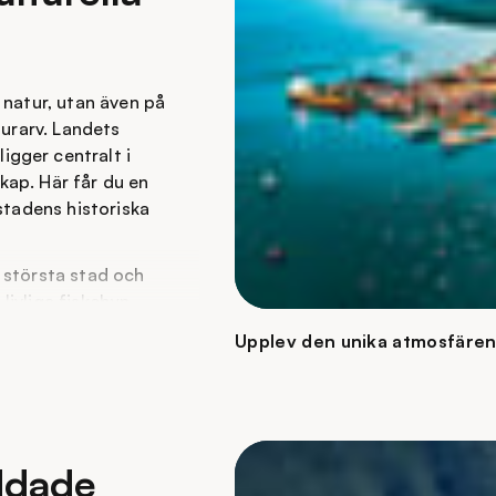
 natur, utan även på
turarv. Landets
gger centralt i
kap. Här får du en
stadens historiska
 största stad och
livliga fiskebyn
 ett livligt handelsliv.
Upplev den unika atmosfären
riska stadsdelen Stone
Här kan du strosa
er och beundra de
et berömt. Stone Town
ddade
e Mercury, vars liv och