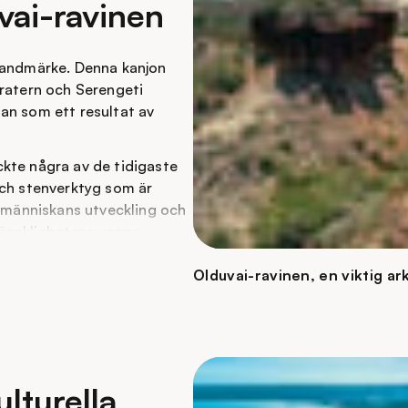
uvai-ravinen
komplement till en
 landmärke. Denna kanjon
kratern och Serengeti
an som ett resultat av
kte några av de tidigaste
och stenverktyg som är
m människans utveckling och
 mänsklighetens vagga.
 i botten rinner en flod
Olduvai-ravinen, en viktig ar
skattas vara cirka 2
n ligger Laetoli, också en
lturella