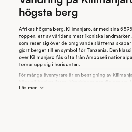
högsta berg
Afrikas högsta berg, Kilimanjaro, är med sina 589
toppen, ett av världens mest ikoniska landmärken
som reser sig över de omgivande slätterna skapar
gjort berget till en symbol för Tanzania. Den klass
över Kilimanjaro fås ofta från Amboseli nationalpa
tornar upp sig i horisonten.
För många äventyrare är en bestigning av Kiliman
högt på bucket listan. Vandringen tar dig genom fl
Läs mer
från frodig regnskog till kargt alpint landskap, i
Peak. En verkligt minnesvärd upplevelse väntar, sär
upp och kan se solen gå upp över horisonten.
En resa till toppen är ingen lätt uppgift. Det tar 
måste vara i hyfsat bra form, särskilt eftersom an
tunnare och tunnare luft. För den som söker ett ä