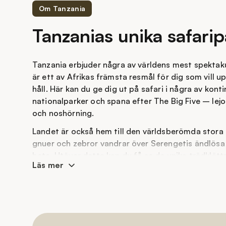
Om Tanzania
Tanzanias unika safarip
Tanzania erbjuder några av världens mest spektaku
är ett av Afrikas främsta resmål för dig som vill upp
håll. Här kan du ge dig ut på safari i några av ko
nationalparker och spana efter The Big Five – lejon
och noshörning.
Landet är också hem till den världsberömda stora 
gnuer och zebror vandrar över Serengetis ändlösa s
bete. Utöver detta kan du få se de unika trädklätt
Läs mer
Manyara National Park och den sällsynta svarta no
Ngorongorokratern. Sätt ihop din optimala resa ti
inkludera några av de bästa safariparkerna landet 
Serengeti nationalpark finns på Unesco:s världs