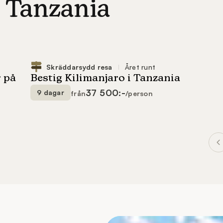
l Tanzania
37 500:-
9 dagar
från
/person