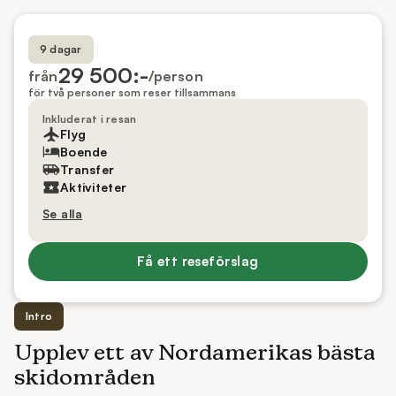
9 dagar
29 500:-
från
/person
för två personer som reser tillsammans
Inkluderat i resan
Flyg
Boende
Transfer
Aktiviteter
Se alla
Få ett reseförslag
Intro
Upplev ett av Nordamerikas bästa
skidområden