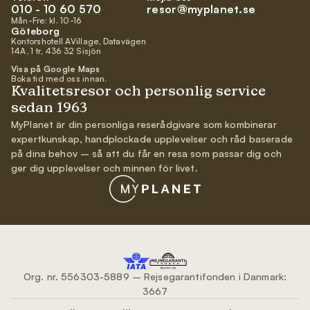
010 - 10 60 570
resor@myplanet.se
Mån-Fre: kl. 10-16
Göteborg
Kontorshotell AVillage, Datavägen
14A, 1 tr, 436 32 Sisjön
Visa på Google Maps
Boka tid med oss innan.
Kvalitetsresor och personlig service
sedan 1963
MyPlanet är din personliga reserådgivare som kombinerar
expertkunskap, handplockade upplevelser och råd baserade
på dina behov – så att du får en resa som passar dig och
ger dig upplevelser och minnen för livet.
Org. nr. 556303-5889 – Rejsegarantifonden i Danmark:
3667