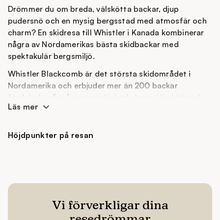
Drömmer du om breda, välskötta backar, djup
pudersnö och en mysig bergsstad med atmosfär och
charm? En skidresa till Whistler i Kanada kombinerar
några av Nordamerikas bästa skidbackar med
spektakulär bergsmiljö.
Whistler Blackcomb är det största skidområdet i
Nordamerika och erbjuder mer än 200 backar
fördelade på två sammanlänkade berg. Här hittar du
Läs mer
allt från nybörjarvänliga till branta backar och offpist-
terräng för den erfarna skidåkaren. Samtidigt är
utsikten över de snötäckta bergstopparna och täta
Höjdpunkter på resan
skogarna en upplevelse i sig.
Staden Whistler Village ligger direkt vid liftarna med
en mysig, alpin atmosfär. Efter en aktiv skiddag kan du
njuta av bra restauranger, mysiga kaféer och
avkopplande spaupplevelser. En skidresa till Whistler
Vi förverkligar dina
är därför mycket mer än bara skidåkning, det är en
resedrömmar